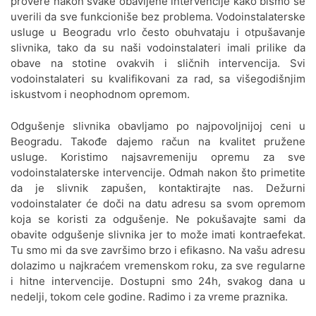
provere nakon svake obavljene intervencije kako bismo se
uverili da sve funkcioniše bez problema. Vodoinstalaterske
Odgušenje kanalizacije Galenika
usluge u Beogradu vrlo često obuhvataju i otpušavanje
slivnika, tako da su naši vodoinstalateri imali prilike da
Odgušenje kanalizacije Gardoš
obave na stotine ovakvih i sličnih intervencija. Svi
vodoinstalateri su kvalifikovani za rad, sa višegodišnjim
Odgušenje kanalizacije Golf
iskustvom i neophodnom opremom.
naselje
Odgušenje slivnika obavljamo po najpovoljnijoj ceni u
Odgušenje kanalizacije Julino
Beogradu. Takođe dajemo račun na kvalitet pružene
Brdo
usluge. Koristimo najsavremeniju opremu za sve
Odgušenje kanalizacije Južni
vodoinstalaterske intervencije. Odmah nakon što primetite
Bulevar
da je slivnik zapušen, kontaktirajte nas. Dežurni
vodoinstalater će doči na datu adresu sa svom opremom
Odgušenje kanalizacije
koja se koristi za odgušenje. Ne pokušavajte sami da
Kalemegdan
obavite odgušenje slivnika jer to može imati kontraefekat.
Tu smo mi da sve završimo brzo i efikasno. Na vašu adresu
Odgušenje kanalizacije
dolazimo u najkraćem vremenskom roku, za sve regularne
Kaluđerica
i hitne intervencije. Dostupni smo 24h, svakog dana u
nedelji, tokom cele godine. Radimo i za vreme praznika.
Odgušenje kanalizacije