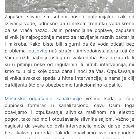
Jerković
Odgušenje kanalizacije Cerak
Zapušen slivnik sa sobom nosi i potencijalni rizik od
Vinogradi
izlivanja vode, odnosno da u nekom trenutku voda krene
da se vraća nazad. Osim potencijalne poplave, zapušen
Odgušenje kanalizacije Crveni
slivnik je najpogodnije mesto za razvijanje raznih bakterija
krst
i mikroba. Kako biste bili sigurni da će voda oticati bez
problema,
pozovite
naš stručni tim vodoinstalatera koji će
Odgušenje kanalizacije Čubura
Vam pružiti najbolju uslugu u svako doba. Bez obzira da li
su u pitanju neke od regularnih ili hitnih intervencija, mi
Odgušenje kanalizacije Čukarica
smo tu u bilo koje doba dana i noći za Vas. Otpušavanje
slivnika svakako spada u hitne intervencije, a nama je cilj
Odgušenje kanalizacije Dedinje
da klijentu što pre obezbedimo funkcionalno kupatilo.
Odgušenje kanalizacije Dorćol
Mašinsko odgušenje kanalizacije
vršimo kada je čep
dubinski formiran u kanalizacionoj cevi. Osim toga
Odgušenje kanalizacije
obavljamo i otpušavanje slivnika mašinom na elektro
Dušanovac
pogon, tako radimo i otpušavanje slivnika sajlom. Važno je
naglasiti da svaka od ovih intervencija može da se obavi
Odgušenje kanalizacije Filmski
bez ikakvog nereda. Takođe obavljamo sve neophodne
grad