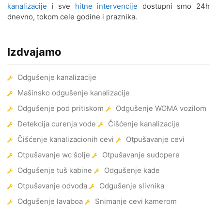
kanalizacije
i sve
hitne intervencije
dostupni smo 24h
dnevno, tokom cele godine i praznika.
Odgušenje kanalizacije
Vidikovac
Izdvajamo
Odgušenje kanalizacije Vidik.
Padina
Odgušenje kanalizacije
Odgušenje kanalizacije Višnjica
Mašinsko odgušenje kanalizacije
Odgušenje kanalizacije Višnjička
Odgušenje pod pritiskom
Odgušenje WOMA vozilom
Banja
Detekcija curenja vode
Čišćenje kanalizacije
Odgušenje kanalizacije
Čišćenje kanalizacionih cevi
Otpušavanje cevi
Vozdovac
Otpušavanje wc šolje
Otpušavanje sudopere
Odgušenje kanalizacije Vračar
Odgušenje tuš kabine
Odgušenje kade
Otpušavanje odvoda
Odgušenje slivnika
Odgušenje kanalizacije Žarkovo
Odgušenje lavaboa
Snimanje cevi kamerom
Odgušenje kanalizacije Zeleni