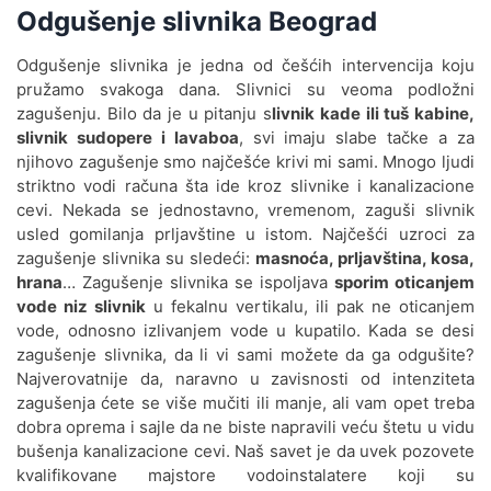
Kanarevo Brdo
Odgušenje slivnika Beograd
Odgušenje kanalizacije
Odgušenje slivnika je jedna od češćih intervencija koju
Karaburma
pružamo svakoga dana. Slivnici su veoma podložni
zagušenju. Bilo da je u pitanju s
livnik kade ili tuš kabine,
Odgušenje kanalizacije
slivnik sudopere i lavaboa
, svi imaju slabe tačke a za
Konjarnik
njihovo zagušenje smo najčešće krivi mi sami. Mnogo ljudi
striktno vodi računa šta ide kroz slivnike i kanalizacione
Odgušenje kanalizacije Kopit.
cevi. Nekada se jednostavno, vremenom, zaguši slivnik
gradina
usled gomilanja prljavštine u istom. Najčešći uzroci za
zagušenje slivnika su sledeći:
masnoća, prljavština, kosa,
Odgušenje kanalizacije
hrana
… Zagušenje slivnika se ispoljava
sporim oticanjem
Košutnjak
vode niz slivnik
u fekalnu vertikalu, ili pak ne oticanjem
vode, odnosno izlivanjem vode u kupatilo. Kada se desi
Odgušenje kanalizacije Kotež
zagušenje slivnika, da li vi sami možete da ga odgušite?
Najverovatnije da, naravno u zavisnosti od intenziteta
Odgušenje kanalizacije Krnjača
zagušenja ćete se više mučiti ili manje, ali vam opet treba
dobra oprema i sajle da ne biste napravili veću štetu u vidu
Odgušenje kanalizacije
bušenja kanalizacione cevi. Naš savet je da uvek pozovete
Kumodraž
kvalifikovane majstore vodoinstalatere koji su