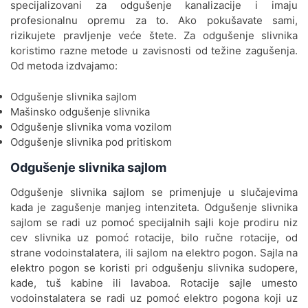
specijalizovani za odgušenje kanalizacije i imaju
Odgušenje kanalizacije
profesionalnu opremu za to. Ako pokušavate sami,
Labudovo Brdo
rizikujete pravljenje veće štete. Za odgušenje slivnika
koristimo razne metode u zavisnosti od težine zagušenja.
Odgušenje kanalizacije
Od metoda izdvajamo:
Lazarevac
Odgušenje slivnika sajlom
Odgušenje kanalizacije Ledine
Mašinsko odgušenje slivnika
Odgušenje slivnika voma vozilom
Odgušenje kanalizacije Lekino
Odgušenje slivnika pod pritiskom
Brdo
Odgušenje slivnika sajlom
Odgušenje kanalizacije Leštane
Odgušenje slivnika sajlom se primenjuje u slučajevima
Odgušenje kanalizacije
kada je zagušenje manjeg intenziteta. Odgušenje slivnika
Medaković
sajlom se radi uz pomoć specijalnih sajli koje prodiru niz
cev slivnika uz pomoć rotacije, bilo ručne rotacije, od
Odgušenje kanalizacije
strane vodoinstalatera, ili sajlom na elektro pogon. Sajla na
Miljakovac
elektro pogon se koristi pri odgušenju slivnika sudopere,
kade, tuš kabine ili lavaboa. Rotacije sajle umesto
Odgušenje kanalizacije Mirijevo
vodoinstalatera se radi uz pomoć elektro pogona koji uz