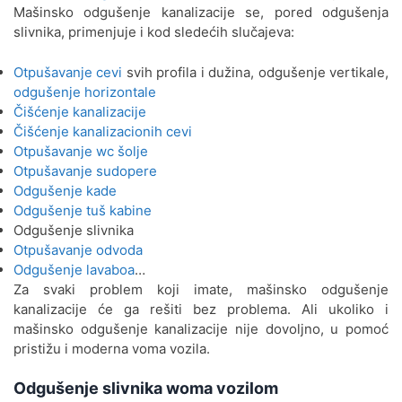
Mašinsko odgušenje kanalizacije se, pored odgušenja
Odgušenje kanalizacije Petlovo
slivnika, primenjuje i kod sledećih slučajeva:
Brdo
Otpušavanje cevi
svih profila i dužina, odgušenje vertikale,
Odgušenje kanalizacije Rakovica
odgušenje horizontale
Čišćenje kanalizacije
Odgušenje kanalizacije Resnik
Čišćenje kanalizacionih cevi
Otpušavanje wc šolje
Odgušenje kanalizacije Ripanj
Otpušavanje sudopere
Odgušenje kade
Odgušenje kanalizacije Savski
Odgušenje tuš kabine
Venac
Odgušenje slivnika
Otpušavanje odvoda
Odgušenje kanalizacije Senjak
Odgušenje lavaboa
…
Za svaki problem koji imate, mašinsko odgušenje
Odgušenje kanalizacije Skoj.
kanalizacije će ga rešiti bez problema. Ali ukoliko i
naselje
mašinsko odgušenje kanalizacije nije dovoljno, u pomoć
pristižu i moderna voma vozila.
Odgušenje kanalizacije Slavija
Odgušenje slivnika woma vozilom
Odgušenje kanalizacije Sopot