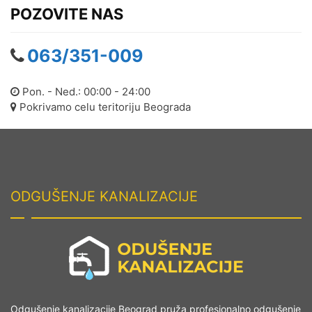
Venac
POZOVITE NAS
Odgušenje kanalizacije Zemun
063/351-009
Odgušenje kanalizacije
Zvezdara
Pon. - Ned.: 00:00 - 24:00
Pokrivamo celu teritoriju Beograda
ODGUŠENJE KANALIZACIJE
Odgušenje kanalizacije Beograd pruža profesionalno odgušenje