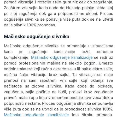
pomoć vibracije i rotacije sajle gura niz cev do zagušenja.
Odgušenje kanalizacije
Zaoštren vrh sajle kada dođe do blokade polako skida sloj
Mladenovac
po sloj zagušenja dok ga u potpunosti ne ukloni. Proces
odgušenja slivnika se ponavlja više puta dok se ne utvrdi
Odgušenje kanalizacije Neimar
da je slivnik 100% prohodan.
Odgušenje kanalizacije Novi
Mašinsko odgušenje slivnika
Beograd
Mašinsko odgušenje slivnika se primenjuje u situacijama
Odgušenje kanalizacije Obilićev
kada je zagušenje kanalizacije teže, odnosno
Venac
kompleksnije.
Mašinsko odgušenje kanalizacije
se radi uz
pomoć profesionalnih mašina na elektro pogon. Umesto
Odgušenje kanalizacije
vodoinstalatera koji ručno okreće sajlu ili pak elektro sajle,
Obrenovac
mašina šalje vibraciju kroz sajlu. Ta vibracija se dalje
prenosi na sam zaoštreni vrh sajle koji uklanja sve
Odgušenje kanalizacije Ovča
nečistoće sa zidova slivnika. Kada dođe do blokade,
zagušenja, sajla počinje da buši, prolazi kroz zagušenje
Odgušenje kanalizacije
praveći malu rupu koja vremenom postaje sve veća dok u
Padinska skela
potpunosti nestane. Proces odgušenja slivnika se ponavlja
više puta dok se ne utvrdi da je prohodnost slivnika 100%.
Odgušenje kanalizacije Palilula
Mašinsko odgušenje kanalizacije
ima široku primenu.