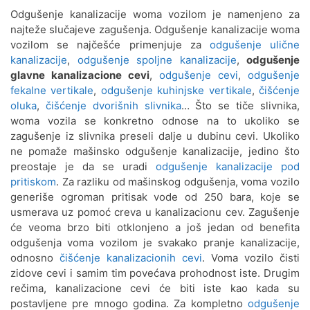
Odgušenje kanalizacije woma vozilom je namenjeno za
Odgušenje kanalizacije
najteže slučajeve zagušenja. Odgušenje kanalizacije woma
Sremčica
vozilom se najčešće primenjuje za
odgušenje ulične
kanalizacije
,
odgušenje spoljne kanalizacije
,
odgušenje
Odgušenje kanalizacije Stari
glavne kanalizacione cevi
,
odgušenje cevi
,
odgušenje
Grad
fekalne vertikale
,
odgušenje kuhinjske vertikale
,
čišćenje
oluka
,
čišćenje dvorišnih slivnika
… Što se tiče slivnika,
Odgušenje kanalizacije Šumice
woma vozila se konkretno odnose na to ukoliko se
zagušenje iz slivnika preseli dalje u dubinu cevi. Ukoliko
Odgušenje kanalizacije Surčin
ne pomaže mašinsko odgušenje kanalizacije, jedino što
preostaje je da se uradi
odgušenje kanalizacije pod
Odgušenje kanalizacije Topčider
pritiskom
. Za razliku od mašinskog odgušenja, voma vozilo
generiše ogroman pritisak vode od 250 bara, koje se
Odgušenje kanalizacije Topličin
usmerava uz pomoć creva u kanalizacionu cev. Zagušenje
Venac
će veoma brzo biti otklonjeno a još jedan od benefita
odgušenja voma vozilom je svakako pranje kanalizacije,
Odgušenje kanalizacije
odnosno
čišćenje kanalizacionih cevi
. Voma vozilo čisti
Trošarina
zidove cevi i samim tim povećava prohodnost iste. Drugim
rečima, kanalizacione cevi će biti iste kao kada su
Odgušenje kanalizacije Veljko
postavljene pre mnogo godina. Za kompletno
odgušenje
Vlahović