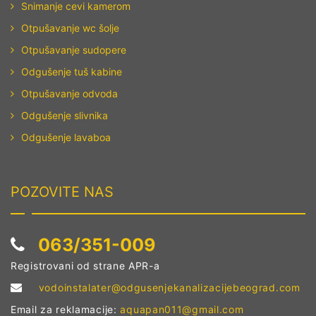
Snimanje cevi kamerom
Otpušavanje wc šolje
Otpušavanje sudopere
Odgušenje tuš kabine
Otpušavanje odvoda
Odgušenje slivnika
Odgušenje lavaboa
POZOVITE NAS
063/351-009
Registrovani od strane APR-a
vodoinstalater@odgusenjekanalizacijebeograd.com
Email za reklamacije:
aquapan011@gmail.com