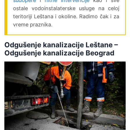
sudopere
i
hitne intervencije
kao i sve
Odgušenje kanalizacije
SAJLOM
ostale vodoinstalaterske usluge na celoj
Batajnica
teritoriji Leštana i okoline. Radimo čak i za
ČIŠĆENJE KANALIZACIJE
Odgušenje kanalizacije Bele
vreme praznika.
OTPUŠAVANJE WC ŠOLJE
vode
OTPUŠAVANJE SUDOPERE
Odgušenje kanalizacije Belvil
Odgušenje kanalizacije Leštane –
Odgušenje kanalizacije Beograd
ODGUŠENJE KADE
Odgušenje kanalizacije Beograd
na vodi
OTPUŠAVANJE ODVODA
Odgušenje kanalizacije
ODGUŠENJE SLIVNIKA
Bežanijska kosa
HITNE INTERVENCIJE
Odgušenje kanalizacije
Bogoslovija
Odgušenje kanalizacije Borča
Odgušenje kanalizacije Braće