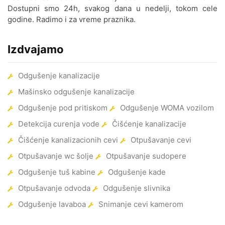
Kanarevo Brdo
Dostupni smo 24h, svakog dana u nedelji, tokom cele
godine. Radimo i za vreme praznika.
Odgušenje kanalizacije
Karaburma
Izdvajamo
Odgušenje kanalizacije
Konjarnik
Odgušenje kanalizacije
Mašinsko odgušenje kanalizacije
Odgušenje kanalizacije Kopit.
gradina
Odgušenje pod pritiskom
Odgušenje WOMA vozilom
Detekcija curenja vode
Čišćenje kanalizacije
Odgušenje kanalizacije
Košutnjak
Čišćenje kanalizacionih cevi
Otpušavanje cevi
Otpušavanje wc šolje
Otpušavanje sudopere
Odgušenje kanalizacije Kotež
Odgušenje tuš kabine
Odgušenje kade
Odgušenje kanalizacije Krnjača
Otpušavanje odvoda
Odgušenje slivnika
Odgušenje kanalizacije
Odgušenje lavaboa
Snimanje cevi kamerom
Kumodraž