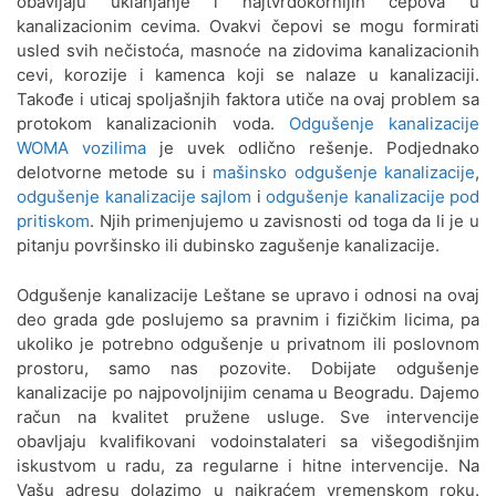
obavljaju uklanjanje i najtvrdokornijih čepova u
kanalizacionim cevima. Ovakvi čepovi se mogu formirati
Odgušenje kanalizacije Galenika
usled svih nečistoća, masnoće na zidovima kanalizacionih
cevi, korozije i kamenca koji se nalaze u kanalizaciji.
Odgušenje kanalizacije Gardoš
Takođe i uticaj spoljašnjih faktora utiče na ovaj problem sa
protokom kanalizacionih voda.
Odgušenje kanalizacije
Odgušenje kanalizacije Golf
WOMA vozilima
je uvek odlično rešenje. Podjednako
naselje
delotvorne metode su i
mašinsko odgušenje kanalizacije
,
odgušenje kanalizacije sajlom
i
odgušenje kanalizacije pod
Odgušenje kanalizacije Julino
pritiskom
. Njih primenjujemo u zavisnosti od toga da li je u
Brdo
pitanju površinsko ili dubinsko zagušenje kanalizacije.
Odgušenje kanalizacije Južni
Bulevar
Odgušenje kanalizacije Leštane se upravo i odnosi na ovaj
deo grada gde poslujemo sa pravnim i fizičkim licima, pa
Odgušenje kanalizacije
ukoliko je potrebno odgušenje u privatnom ili poslovnom
Kalemegdan
prostoru, samo nas pozovite. Dobijate odgušenje
kanalizacije po najpovoljnijim cenama u Beogradu. Dajemo
Odgušenje kanalizacije
račun na kvalitet pružene usluge. Sve intervencije
Kaluđerica
obavljaju kvalifikovani vodoinstalateri sa višegodišnjim
iskustvom u radu, za regularne i hitne intervencije. Na
Odgušenje kanalizacije
Vašu adresu dolazimo u najkraćem vremenskom roku.