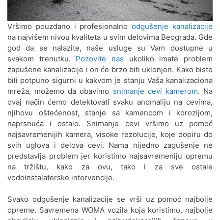
Jerković
Odgušenje kanalizacije Cerak
Vršimo pouzdano i profesionalno
odgušenje kanalizacije
Vinogradi
na najvišem nivou kvaliteta u svim delovima Beograda. Gde
god da se nalazite, naše usluge su Vam dostupne u
Odgušenje kanalizacije Crveni
svakom trenutku.
Pozovite nas
ukoliko imate problem
krst
zapušene kanalizacije i on će brzo biti uklonjen. Kako biste
bili potpuno sigurni u kakvom je stanju Vaša kanalizaciona
Odgušenje kanalizacije Čubura
mreža, možemo da obavimo
snimanje cevi kamerom
. Na
ovaj način ćemo detektovati svaku anomaliju na cevima,
Odgušenje kanalizacije Čukarica
njihovu oštećenost, stanje sa kamencom i korozijom,
naprsnuća i ostalo. Snimanje cevi vršimo uz pomoć
Odgušenje kanalizacije Dedinje
najsavremenijih kamera, visoke rezolucije, koje dopiru do
svih uglova i delova cevi. Nama nijedno zagušenje ne
Odgušenje kanalizacije Dorćol
predstavlja problem jer koristimo najsavremeniju opremu
na tržištu, kako za ovu, tako i za sve ostale
Odgušenje kanalizacije
vodoinstalaterske intervencije.
Dušanovac
Svako odgušenje kanalizacije se vrši uz pomoć najbolje
Odgušenje kanalizacije Filmski
opreme. Savremena WOMA vozila koja koristimo, najbolje
grad