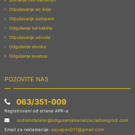
Odgušenje kanalizacije Petlovo
Otpušavanje wc šolje
Brdo
Otpušavanje sudopere
Odgušenje tuš kabine
Odgušenje kanalizacije Rakovica
Otpušavanje odvoda
Odgušenje kanalizacije Resnik
Odgušenje slivnika
Odgušenje kanalizacije Ripanj
Odgušenje lavaboa
Odgušenje kanalizacije Savski
Venac
POZOVITE NAS
Odgušenje kanalizacije Senjak
Odgušenje kanalizacije Skoj.
063/351-009
naselje
Registrovani od strane APR-a
Odgušenje kanalizacije Slavija
vodoinstalater@odgusenjekanalizacijebeograd.com
Email za reklamacije:
aquapan011@gmail.com
Odgušenje kanalizacije Sopot