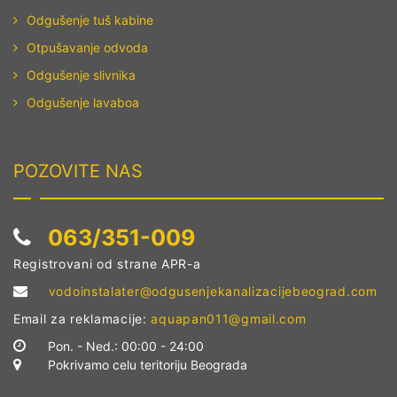
Odgušenje tuš kabine
Odgušenje kanalizacije Petlovo
Brdo
Otpušavanje odvoda
Odgušenje slivnika
Odgušenje kanalizacije Rakovica
Odgušenje lavaboa
Odgušenje kanalizacije Resnik
Odgušenje kanalizacije Ripanj
POZOVITE NAS
Odgušenje kanalizacije Savski
Venac
063/351-009
Odgušenje kanalizacije Senjak
Registrovani od strane APR-a
vodoinstalater@odgusenjekanalizacijebeograd.com
Odgušenje kanalizacije Skoj.
naselje
Email za reklamacije:
aquapan011@gmail.com
Pon. - Ned.: 00:00 - 24:00
Odgušenje kanalizacije Slavija
Pokrivamo celu teritoriju Beograda
Odgušenje kanalizacije Sopot