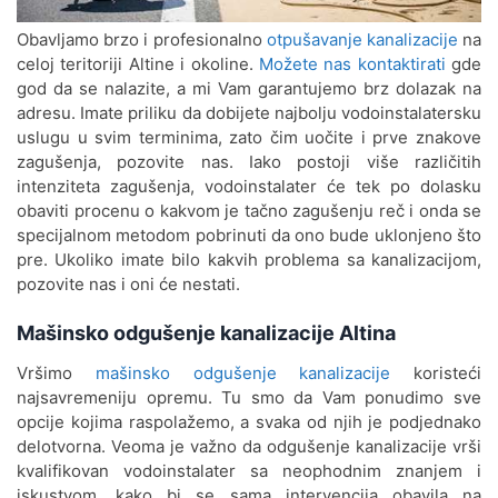
Jerković
Obavljamo brzo i profesionalno
otpušavanje kanalizacije
na
Odgušenje kanalizacije Cerak
celoj teritoriji Altine i okoline.
Možete nas kontaktirati
gde
Vinogradi
god da se nalazite, a mi Vam garantujemo brz dolazak na
adresu. Imate priliku da dobijete najbolju vodoinstalatersku
Odgušenje kanalizacije Crveni
uslugu u svim terminima, zato čim uočite i prve znakove
krst
zagušenja, pozovite nas. Iako postoji više različitih
intenziteta zagušenja, vodoinstalater će tek po dolasku
Odgušenje kanalizacije Čubura
obaviti procenu o kakvom je tačno zagušenju reč i onda se
specijalnom metodom pobrinuti da ono bude uklonjeno što
Odgušenje kanalizacije Čukarica
pre. Ukoliko imate bilo kakvih problema sa kanalizacijom,
pozovite nas i oni će nestati.
Odgušenje kanalizacije Dedinje
Mašinsko odgušenje kanalizacije Altina
Odgušenje kanalizacije Dorćol
Vršimo
mašinsko odgušenje kanalizacije
koristeći
Odgušenje kanalizacije
najsavremeniju opremu. Tu smo da Vam ponudimo sve
Dušanovac
opcije kojima raspolažemo, a svaka od njih je podjednako
delotvorna. Veoma je važno da odgušenje kanalizacije vrši
Odgušenje kanalizacije Filmski
kvalifikovan vodoinstalater sa neophodnim znanjem i
grad
iskustvom, kako bi se sama intervencija obavila na