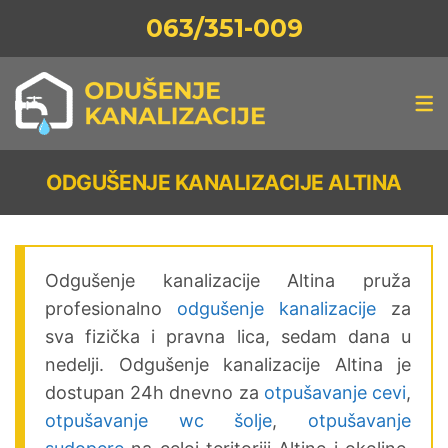
063/351-009
VODOINSTALATER BEOGRAD
ODGUŠENJE KANALIZACIJE
ODGUŠENJE KANALIZACIJE
BLOG
ČIŠĆENJE KANALI
ODGUŠENJE K
BEOGRAD
ODGUŠENJE KANALIZACIJE CENA
DETEKCIJA CURENJA VODE
KAKO OTPUŠITI WC ŠOLJU
ČIŠĆENJE KANALIZACIO
ODGUŠENJE TUŠ KABIN
OTPUŠAVANJE KANALIZACIJE
SNIMANJE CEVI KAMEROM
OTPUŠAVANJE CEVI
ODGUŠENJE LAVABOA
Odgušenje kanalizacije Altina
ODGUŠENJE KANALIZACIJE ALTINA
ODGUŠENJE KANALIZACIJE WOMA
OTPUŠAVANJE KANALIZACIJE
ODGUŠENJE FEKALNE V
Odgušenje kanalizacije
VOZILOM
ELEKTRIČAR BEOGRAD
ODGUŠENJE KUHINJSKE
Autokomanda
ODGUŠENJE KANALIZACIJE POD
VERTIKALE
SERVIS BOJLERA
Odgušenje kanalizacije Avala
Odgušenje kanalizacije Altina pruža
PRITISKOM
ODGUŠENJE HORIZONT
SERVIS VEŠ MAŠINA
profesionalno
odgušenje kanalizacije
za
Odgušenje kanalizacije Banjica
sva fizička i pravna lica, sedam dana u
MAŠINSKO ODGUŠENJE
Odgušenje kanalizacije Banovo
nedelji. Odgušenje kanalizacije Altina je
brdo
KANALIZACIJE
dostupan 24h dnevno za
otpušavanje cevi
,
otpušavanje wc šolje
,
otpušavanje
Odgušenje kanalizacije Barajevo
ODGUŠENJE KANALIZACIJE