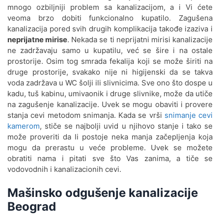
mnogo ozbiljniji problem sa kanalizacijom, a i Vi ćete
veoma brzo dobiti funkcionalno kupatilo. Zagušena
Odgušenje kanalizacije
kanalizacija pored svih drugih komplikacija takođe izaziva i
Vidikovac
neprijatne mirise
. Nekada se ti neprijatni mirisi kanalizacije
ne zadržavaju samo u kupatilu, već se šire i na ostale
Odgušenje kanalizacije Vidik.
prostorije. Osim tog smrada fekalija koji se može širiti na
Padina
druge prostorije, svakako nije ni higijenski da se takva
voda zadržava u WC šolji ili slivnicima. Sve ono što dospe u
Odgušenje kanalizacije Višnjica
kadu, tuš kabinu, umivaonik i druge slivnike, može da utiče
na zagušenje kanalizacije. Uvek se mogu obaviti i provere
Odgušenje kanalizacije Višnjička
stanja cevi metodom snimanja. Kada se vrši
snimanje cevi
Banja
kamerom
, stiče se najbolji uvid u njihovo stanje i tako se
može proveriti da li postoje neka manja začepljenja koja
Odgušenje kanalizacije
mogu da prerastu u veće probleme. Uvek se možete
Vozdovac
obratiti nama i pitati sve što Vas zanima, a tiče se
Odgušenje kanalizacije Vračar
vodovodnih i kanalizacionih cevi.
Mašinsko odgušenje kanalizacije
Odgušenje kanalizacije Žarkovo
Beograd
Odgušenje kanalizacije Zeleni