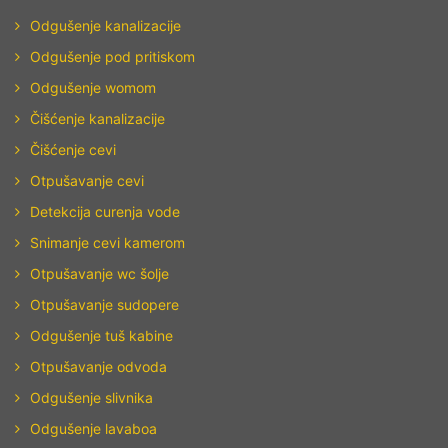
Odgušenje kanalizacije
Odgušenje pod pritiskom
Odgušenje womom
Čišćenje kanalizacije
Čišćenje cevi
Otpušavanje cevi
Detekcija curenja vode
Snimanje cevi kamerom
Otpušavanje wc šolje
Otpušavanje sudopere
Odgušenje tuš kabine
Otpušavanje odvoda
Odgušenje slivnika
Odgušenje lavaboa