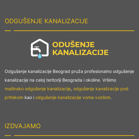
ODGUŠENJE KANALIZACIJE
Odgušenje kanalizacije Beograd pruža profesionalno odgušenje
kanalizacije na celoj teritoriji Beograda i okoline. Vršimo
mašinsko odgušenje kanalizacije
,
odgušenje kanalizacije pod
pritiskom
kao i
odgušenje kanalizacije voma vozilom
.
IZDVAJAMO