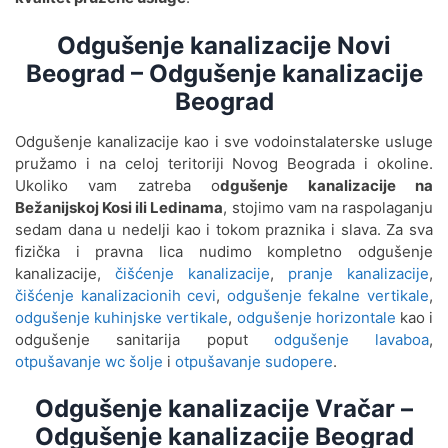
Odgušenje kanalizacije Novi
Beograd – Odgušenje kanalizacije
Beograd
Odgušenje kanalizacije kao i sve vodoinstalaterske usluge
pružamo i na celoj teritoriji Novog Beograda i okoline.
Ukoliko vam zatreba o
dgušenje kanalizacije na
Bežanijskoj Kosi ili Ledinama
, stojimo vam na raspolaganju
sedam dana u nedelji kao i tokom praznika i slava. Za sva
fizička i pravna lica nudimo kompletno odgušenje
kanalizacije,
čišćenje kanalizacije
,
pranje kanalizacije
,
čišćenje kanalizacionih cevi
,
odgušenje fekalne vertikale
,
odgušenje kuhinjske vertikale
,
odgušenje horizontale
kao i
odgušenje sanitarija poput
odgušenje lavaboa
,
otpušavanje wc šolje
i
otpušavanje sudopere
.
Odgušenje kanalizacije Vračar –
Odgušenje kanalizacije Beograd