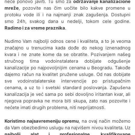
neće ponovo javiti. Tu smo za
održavanje kanalizacione
mreže
, pozovite nas čim uočite bilo kakve promene u
protoku vode ili i na najmanji znak zagušenja. Dostupni
smo 24h, svakog dana u nedelji, tokom cele godine.
Radimo i za vreme praznika
.
Nudimo Vam najbolji odnos cene i kvaliteta, a to je veoma
značajno u trenucima kada dođe do nekog iznenadnog
kvara i ne znate kome da se obratite. Pozivanjem našeg
stručnog tima vodoinstalatera dobijate odgušenje
kanalizacije po najpovoljnijim cenama u Beogradu. Takođe
dajemo račun na kvalitet pružene usluge. Od nas dobijate
sve vodoinstalaterske intervencije po pristupačnim
cenama, a uz to i svetski standard poslovanja. Zapušena
kanalizacija je već sama po sebi dovoljno iritantan kvar, ali
njegova popravka ne mora biti skupa, zato nas pozovite i
nećete imati drugih problema, niti neprijatnosti.
Koristimo najsavremeniju opremu
, na ovaj način možemo
da Vam obezbedimo uslugu na najvišem nivou kvaliteta. Uz
najbolji alat i profesionalne, kvalifikovane