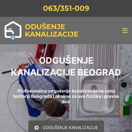
063/351-009
VODOINSTALATER BEOGRAD
ODGUŠENJE KANALIZACIJE
ODGUŠENJE KANALIZACIJE
BLOG
ČIŠĆENJE KANALI
ODGUŠENJE K
BEOGRAD
ODGUŠENJE KANALIZACIJE CENA
DETEKCIJA CURENJA VODE
KAKO OTPUŠITI WC ŠOLJU
ČIŠĆENJE KANALIZACIO
ODGUŠENJE TUŠ KABIN
OTPUŠAVANJE KANALIZACIJE
SNIMANJE CEVI KAMEROM
OTPUŠAVANJE CEVI
ODGUŠENJE LAVABOA
Odgušenje kanalizacije Altina
ODGUŠENJE KANALIZACIJE WOMA
OTPUŠAVANJE KANALIZACIJE
ODGUŠENJE FEKALNE V
ODGUŠENJE
Odgušenje kanalizacije
VOZILOM
ELEKTRIČAR BEOGRAD
ODGUŠENJE KUHINJSKE
Autokomanda
KANALIZACIJE BEOGRAD
ODGUŠENJE KANALIZACIJE POD
VERTIKALE
SERVIS BOJLERA
Odgušenje kanalizacije Avala
PRITISKOM
ODGUŠENJE HORIZONT
SERVIS VEŠ MAŠINA
Profesionalno odgušenje kanalizacije na celoj
Odgušenje kanalizacije Banjica
teritoriji Beograda i okoline za sva fizička i pravna
lica
MAŠINSKO ODGUŠENJE
Odgušenje kanalizacije Banovo
brdo
KANALIZACIJE
Odgušenje kanalizacije Barajevo
ODGUŠENJE KANALIZACIJE
ODGUŠENJE KANALIZACIJE