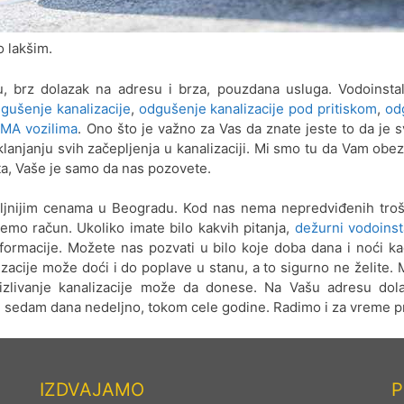
o lakšim.
, brz dolazak na adresu i brza, pouzdana usluga. Vodoinsta
gušenje kanalizacije
,
odgušenje kanalizacije pod pritiskom
,
od
OMA vozilima
. Ono što je važno za Vas da znate jeste to da je 
lanjanju svih začepljenja u kanalizaciji. Mi smo tu da Vam ob
ta, Vaše je samo da nas pozovete.
ljnijim cenama u Beogradu. Kod nas nema nepredviđenih troš
ajemo račun. Ukoliko imate bilo kakvih pitanja,
dežurni vodoinst
ormacije. Možete nas pozvati u bilo koje doba dana i noći k
izacije može doći i do poplave u stanu, a to sigurno ne želite.
izlivanje kanalizacije može da donese. Na Vašu adresu dol
sedam dana nedeljno, tokom cele godine. Radimo i za vreme p
IZDVAJAMO
P