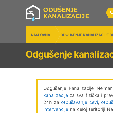
NASLOVNA
ODGUŠENJE KANALIZACIJE 
Odgušenje kanalizac
Odgušenje kanalizacije Neima
kanalizacije
za sva fizička i pra
24h za
otpušavanje cevi
,
otpuš
intervencije
na celoj teritoriji N