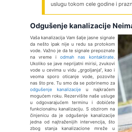
uslugu tokom cele godine i prazn
Odgušenje kanalizacije Neim
Vaša kanalizacija Vam šalje jasne signale
da nešto ipak nije u redu sa protokom
vode. Važno je da te signale prepoznate
na vreme i
odmah nas kontaktirate
.
Ukoliko se jave neprijatni mirisi, zvukovi
vode u cevima u vidu „grgoljanja“, kao i
veoma sporo oticanje vode, pozovite
nas što pre. Tu smo da se pobrinemo za
odgušenje kanalizacije
u najkraćem
mogućem roku. Rezervišite naše usluge
u odgovarajućem terminu i dobićete
funkcionalnu kanalizaciju. S obzirom na
činjenicu da je odgušenje kanalizacije
jedna od najtraženijih intervencija, što
zbog stanja kanalizacione mreže u