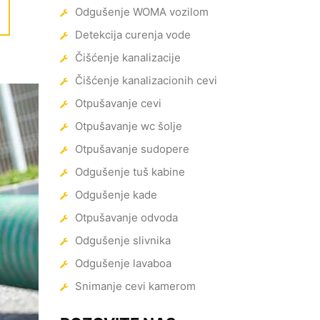
Odgušenje WOMA vozilom
Detekcija curenja vode
Čišćenje kanalizacije
Čišćenje kanalizacionih cevi
Otpušavanje cevi
Otpušavanje wc šolje
Otpušavanje sudopere
Odgušenje tuš kabine
Odgušenje kade
Otpušavanje odvoda
Odgušenje slivnika
Odgušenje lavaboa
Snimanje cevi kamerom