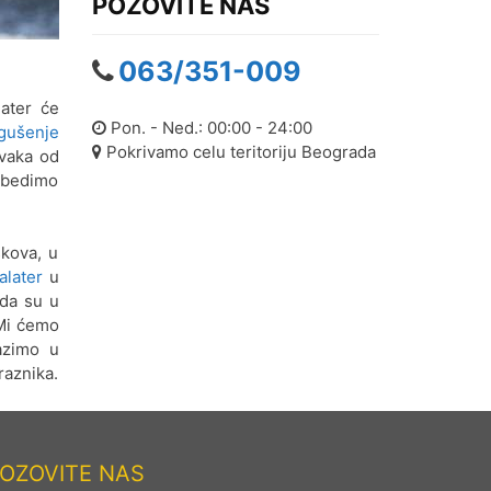
POZOVITE NAS
063/351-009
later će
Pon. - Ned.: 00:00 - 24:00
gušenje
Pokrivamo celu teritoriju Beograda
svaka od
ezbedimo
kova, u
alater
u
ada su u
 Mi ćemo
azimo u
raznika.
OZOVITE NAS