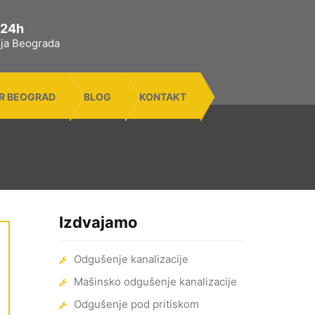
 24h
rija Beograda
R BEOGRAD
BLOG
KONTAKT
Izdvajamo
Odgušenje kanalizacije
Mašinsko odgušenje kanalizacije
Odgušenje pod pritiskom