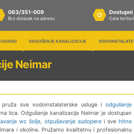
063/351-009
Dostupni
Brz dolazak na adresu
Cela terito
BEOGRAD
ODGUŠENJE KANALIZACIJE
VODOINSTALATE
ije Neimar
r pruža sve vodoinstalaterske usluge i
odgušenje
vna lica. Odgušenje kanalizacije Neimar je dostupan
avanje wc šolje
,
otpušavanje sudopere
i sve
hitne
eimara i okoline. Pružamo kvalitetnu i profesionalnu