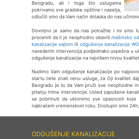
Beogradu, ali i toga što uslugama
pokrivamo sve gradske opštine i naselja,
odlučili smo da Vam način dolaska do nas učinim
Dovoljno je samo da nas potražite i mi smo tu
proceniti da li je neophodno obaviti
mašinsko od
kanalizacije sajlom
ili
odgušenje kanalizacije W
navedenih intervencija podjednako uspešna u uk
odgušenje kanalizacije na najvišem nivou kvalite
Nudimo Vam odgušenje kanalizacije po najpovo
startu ćete znati cenu usluge, za čiji kvalitet d
Beogradu je tu da Vam pruži sve neophodne inf
pitanju hitne intervencije. Usled zapušene kanal
se pobrinuti da uklonimo sve opasnosti koje 
najkraćem vremenskom roku. Dostupni smo 24h, 
ODGUŠENJE KANALIZACIJE