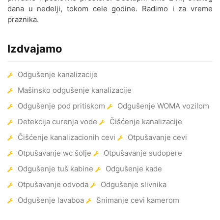
Kanarevo Brdo
dana u nedelji, tokom cele godine. Radimo i za vreme
praznika.
Odgušenje kanalizacije
Karaburma
Izdvajamo
Odgušenje kanalizacije
Konjarnik
Odgušenje kanalizacije
Mašinsko odgušenje kanalizacije
Odgušenje kanalizacije Kopit.
gradina
Odgušenje pod pritiskom
Odgušenje WOMA vozilom
Detekcija curenja vode
Čišćenje kanalizacije
Odgušenje kanalizacije
Košutnjak
Čišćenje kanalizacionih cevi
Otpušavanje cevi
Otpušavanje wc šolje
Otpušavanje sudopere
Odgušenje kanalizacije Kotež
Odgušenje tuš kabine
Odgušenje kade
Odgušenje kanalizacije Krnjača
Otpušavanje odvoda
Odgušenje slivnika
Odgušenje kanalizacije
Odgušenje lavaboa
Snimanje cevi kamerom
Kumodraž