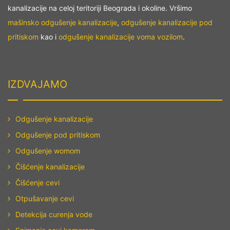
kanalizacije na celoj teritoriji Beograda i okoline. Vršimo
Odgušenje kanalizacije
mašinsko odgušenje kanalizacije
,
odgušenje kanalizacije pod
Mladenovac
pritiskom
kao i
odgušenje kanalizacije voma vozilom
.
Odgušenje kanalizacije Neimar
Odgušenje kanalizacije Novi
Beograd
IZDVAJAMO
Odgušenje kanalizacije Obilićev
Venac
Odgušenje kanalizacije
Odgušenje kanalizacije
Odgušenje pod pritiskom
Obrenovac
Odgušenje womom
Čišćenje kanalizacije
Odgušenje kanalizacije Ovča
Čišćenje cevi
Odgušenje kanalizacije
Otpušavanje cevi
Padinska skela
Detekcija curenja vode
Odgušenje kanalizacije Palilula