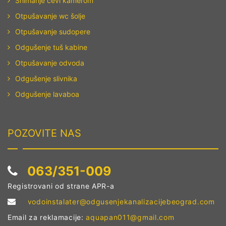
Snimanje cevi kamerom
Odgušenje kanalizacije Petlovo
Otpušavanje wc šolje
Brdo
Otpušavanje sudopere
Odgušenje tuš kabine
Odgušenje kanalizacije Rakovica
Otpušavanje odvoda
Odgušenje kanalizacije Resnik
Odgušenje slivnika
Odgušenje kanalizacije Ripanj
Odgušenje lavaboa
Odgušenje kanalizacije Savski
Venac
POZOVITE NAS
Odgušenje kanalizacije Senjak
Odgušenje kanalizacije Skoj.
063/351-009
naselje
Registrovani od strane APR-a
Odgušenje kanalizacije Slavija
vodoinstalater@odgusenjekanalizacijebeograd.com
Email za reklamacije:
aquapan011@gmail.com
Odgušenje kanalizacije Sopot