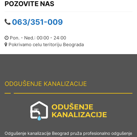
POZOVITE NAS
Odgušenje kanalizacije
Labudovo Brdo
063/351-009
Odgušenje kanalizacije
Lazarevac
Pon. - Ned.: 00:00 - 24:00
Pokrivamo celu teritoriju Beograda
Odgušenje kanalizacije Ledine
Odgušenje kanalizacije Lekino
Brdo
Odgušenje kanalizacije Leštane
ODGUŠENJE KANALIZACIJE
Odgušenje kanalizacije
Medaković
Odgušenje kanalizacije
Miljakovac
Odgušenje kanalizacije Mirijevo
Odgušenje kanalizacije Beograd pruža profesionalno odgušenje