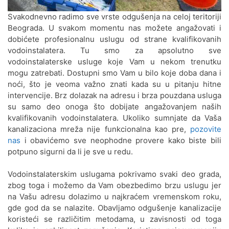
Jerković
Svakodnevno radimo sve vrste odgušenja na celoj teritoriji
Odgušenje kanalizacije Cerak
Beograda. U svakom momentu nas možete angažovati i
Vinogradi
dobićete profesionalnu uslugu od strane kvalifikovanih
vodoinstalatera. Tu smo za apsolutno sve
Odgušenje kanalizacije Crveni
vodoinstalaterske usluge koje Vam u nekom trenutku
krst
mogu zatrebati. Dostupni smo Vam u bilo koje doba dana i
noći, što je veoma važno znati kada su u pitanju hitne
Odgušenje kanalizacije Čubura
intervencije. Brz dolazak na adresu i brza pouzdana usluga
su samo deo onoga što dobijate angažovanjem naših
Odgušenje kanalizacije Čukarica
kvalifikovanih vodoinstalatera. Ukoliko sumnjate da Vaša
kanalizaciona mreža nije funkcionalna kao pre,
pozovite
Odgušenje kanalizacije Dedinje
nas
i obavićemo sve neophodne provere kako biste bili
potpuno sigurni da li je sve u redu.
Odgušenje kanalizacije Dorćol
Vodoinstalaterskim uslugama pokrivamo svaki deo grada,
Odgušenje kanalizacije
zbog toga i možemo da Vam obezbedimo brzu uslugu jer
Dušanovac
na Vašu adresu dolazimo u najkraćem vremenskom roku,
gde god da se nalazite. Obavljamo odgušenje kanalizacije
Odgušenje kanalizacije Filmski
koristeći se različitim metodama, u zavisnosti od toga
grad