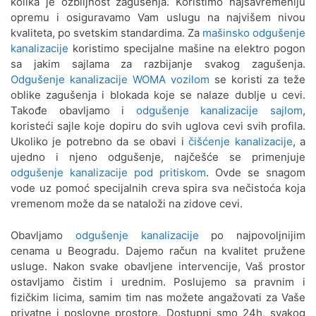
kolika je ozbiljnost zagušenja. Koristimo najsavremeniju
opremu i osiguravamo Vam uslugu na najvišem nivou
Odgušenje kanalizacije Galenika
kvaliteta, po svetskim standardima. Za
mašinsko odgušenje
kanalizacije
koristimo specijalne mašine na elektro pogon
Odgušenje kanalizacije Gardoš
sa jakim sajlama za razbijanje svakog zagušenja.
Odgušenje kanalizacije WOMA vozilom
se koristi za teže
Odgušenje kanalizacije Golf
oblike zagušenja i blokada koje se nalaze dublje u cevi.
naselje
Takođe obavljamo i
odgušenje kanalizacije sajlom
,
Odgušenje kanalizacije Julino
koristeći sajle koje dopiru do svih uglova cevi svih profila.
Brdo
Ukoliko je potrebno da se obavi i
čišćenje kanalizacije
, a
ujedno i njeno odgušenje, najčešće se primenjuje
Odgušenje kanalizacije Južni
odgušenje kanalizacije pod pritiskom
. Ovde se snagom
Bulevar
vode uz pomoć specijalnih creva spira sva nečistoća koja
vremenom može da se nataloži na zidove cevi.
Odgušenje kanalizacije
Kalemegdan
Obavljamo
odgušenje kanalizacije
po najpovoljnijim
cenama u Beogradu. Dajemo račun na kvalitet pružene
Odgušenje kanalizacije
usluge. Nakon svake obavljene intervencije, Vaš prostor
Kaluđerica
ostavljamo čistim i urednim. Poslujemo sa pravnim i
fizičkim licima, samim tim nas možete angažovati za Vaše
Odgušenje kanalizacije
privatne i poslovne prostore. Dostupni smo 24h, svakog