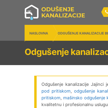
NASLOVNA
ODGUŠENJE KANALIZACIJE 
Odgušenje kanalizaci
Odgušenje kanalizacije Jajinc
pod pritiskom
,
odgušenje kanal
pritiskom
,
mašinsko odgušenje k
kvalitetnu i profesionalnu uslug