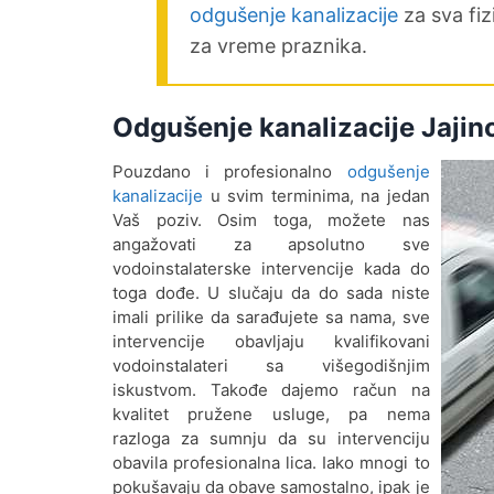
odgušenje kanalizacije
za sva fiz
za vreme praznika.
Odgušenje kanalizacije Jajin
Pouzdano i profesionalno
odgušenje
kanalizacije
u svim terminima, na jedan
Vaš poziv. Osim toga, možete nas
angažovati za apsolutno sve
vodoinstalaterske intervencije kada do
toga dođe. U slučaju da do sada niste
imali prilike da sarađujete sa nama, sve
intervencije obavljaju kvalifikovani
vodoinstalateri sa višegodišnjim
iskustvom. Takođe dajemo račun na
kvalitet pružene usluge, pa nema
razloga za sumnju da su intervenciju
obavila profesionalna lica. Iako mnogi to
pokušavaju da obave samostalno, ipak je