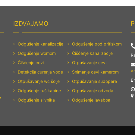
IZDVAJAMO
P
Odgušenje kanalizacije
Odgušenje pod pritiskom
Odgušenje womom
Čišćenje kanalizacije
R
Čišćenje cevi
Otpušavanje cevi
v
Detekcija curenja vode
Snimanje cevi kamerom
E
Otpušavanje wc šolje
Otpušavanje sudopere
Odgušenje tuš kabine
Otpušavanje odvoda
e
Odgušenje slivnika
Odgušenje lavaboa