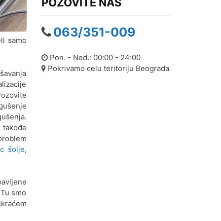
POZOVITE NAS
063/351-009
eli samo
Pon. - Ned.: 00:00 - 24:00
Pokrivamo celu teritoriju Beograda
kšavanja
lizacije
Pozovite
gušenje
ušenja.
, takođe
problem
c šolje
,
avljene
. Tu smo
jkraćem