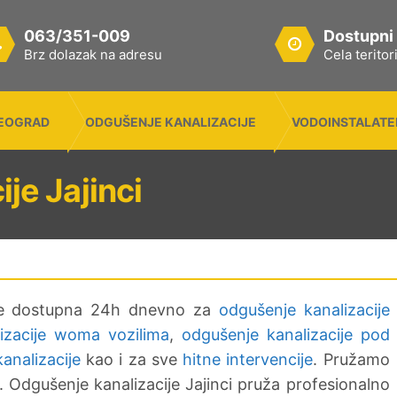
063/351-009
Dostupni
Brz dolazak na adresu
Cela terito
BEOGRAD
ODGUŠENJE KANALIZACIJE
VODOINSTALATE
je Jajinci
i je dostupna 24h dnevno za
odgušenje kanalizacije
izacije woma vozilima
,
odgušenje kanalizacije pod
analizacije
kao i za sve
hitne intervencije
. Pružamo
u. Odgušenje kanalizacije Jajinci pruža profesionalno