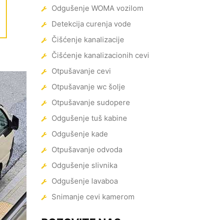
Odgušenje WOMA vozilom
Detekcija curenja vode
Čišćenje kanalizacije
Čišćenje kanalizacionih cevi
Otpušavanje cevi
Otpušavanje wc šolje
Otpušavanje sudopere
Odgušenje tuš kabine
Odgušenje kade
Otpušavanje odvoda
Odgušenje slivnika
Odgušenje lavaboa
Snimanje cevi kamerom