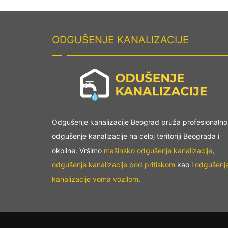
ODGUŠENJE KANALIZACIJE
Odgušenje kanalizacije Beograd pruža profesionalno
odgušenje kanalizacije na celoj teritoriji Beograda i
okoline. Vršimo
mašinsko odgušenje kanalizacije
,
odgušenje kanalizacije pod pritiskom
kao i
odgušenj
kanalizacije voma vozilom
.