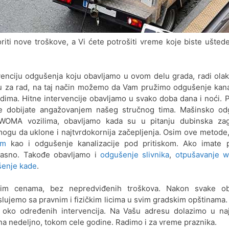
voriti nove troškove, a Vi ćete potrošiti vreme koje biste ušted
rvenciju odgušenja koju obavljamo u ovom delu grada, radi ola
u za rad, na taj način možemo da Vam pružimo odgušenje kana
rdima. Hitne intervencije obavljamo u svako doba dana i noći. 
je dobijate angažovanjem našeg stručnog tima. Mašinsko od
e WOMA vozilima, obavljamo kada su u pitanju dubinska zag
ogu da uklone i najtvrdokornija začepljenja. Osim ove metode
om
kao i odgušenje kanalizacije pod pritiskom. Ako imate 
ikasno. Takođe obavljamo i
odgušenje slivnika
,
otpušavanje w
enje kade
.
nijim cenama, bez nepredviđenih troškova. Nakon svake ob
Poslujemo sa pravnim i fizičkim licima u svim gradskim opštinama
 oko određenih intervencija. Na Vašu adresu dolazimo u na
 nedeljno, tokom cele godine. Radimo i za vreme praznika.