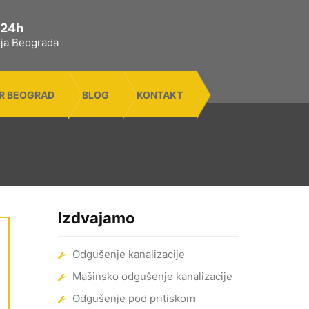
 24h
rija Beograda
R BEOGRAD
BLOG
KONTAKT
Izdvajamo
Odgušenje kanalizacije
Mašinsko odgušenje kanalizacije
Odgušenje pod pritiskom