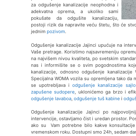
za odgušenje kanalizacije neophodna i
adekvatna oprema, a ukoliko sami
pokušate da odgušite kanalizaciju,
postoji rizik da napravite veću štetu, što će st
jednim
pozivom
.
Odgušenje kanalizacije Jajinci upućuje na inte
Vaše pretrage. Koristimo najsavremeniju oprem
na najvišem nivou kvaliteta, po svetskim standa
nas i informišite se o svim pogodnostima ko
kanalizacije, odnosno odgušenje kanalizacij
Specijalna WOMA vozila su opremljena tako da m
se upotrebljava i
odgušenje kanalizacije sajl
zapušene sudopere
, uklonićemo ga brzo i ef
odgušenje lavaboa
,
odgušenje tuš kabine
i
odguš
Odgušenje kanalizacije Jajinci po najpovolj
intervencije, ostavljamo čist i uredan prostor. 
ako su Vam potrebne bilo kakve konsultacije
vremenskom roku. Dostupni smo 24h, sedam dana